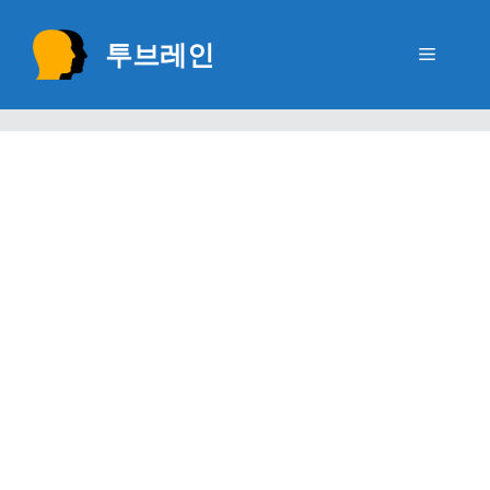
Skip
to
투브레인
Menu
content