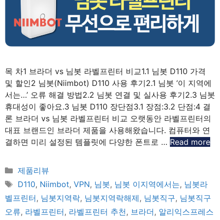
목 차1 브라더 vs 님봇 라벨프린터 비교1.1 님봇 D110 가격
및 할인2 님봇(Niimbot) D110 사용 후기2.1 님봇 ‘이 지역에
서는…’ 오류 해결 방법2.2 님봇 연결 및 실사용 후기2.3 님봇
휴대성이 좋아요.3 님봇 D110 장단점3.1 장점:3.2 단점:4 결
론 브라더 vs 님봇 라벨프린터 비교 오랫동안 라벨프린터의
대표 브랜드인 브라더 제품을 사용해왔습니다. 컴퓨터와 연
결하면 미리 설정된 템플릿에 다양한 폰트로 …
Read more
Categories
제품리뷰
Tags
D110
,
Niimbot
,
VPN
,
님봇
,
님봇 이지역에서는
,
님봇라
벨프린터
,
님봇지역락
,
님봇지역락해제
,
님봇직구
,
님봇직구
오류
,
라벨프린터
,
라벨프린터 추천
,
브라더
,
알리익스프레스