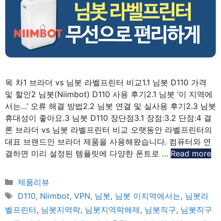
목 차1 브라더 vs 님봇 라벨프린터 비교1.1 님봇 D110 가격
및 할인2 님봇(Niimbot) D110 사용 후기2.1 님봇 ‘이 지역에
서는…’ 오류 해결 방법2.2 님봇 연결 및 실사용 후기2.3 님봇
휴대성이 좋아요.3 님봇 D110 장단점3.1 장점:3.2 단점:4 결
론 브라더 vs 님봇 라벨프린터 비교 오랫동안 라벨프린터의
대표 브랜드인 브라더 제품을 사용해왔습니다. 컴퓨터와 연
결하면 미리 설정된 템플릿에 다양한 폰트로 …
Read more
Categories
제품리뷰
Tags
D110
,
Niimbot
,
VPN
,
님봇
,
님봇 이지역에서는
,
님봇라
벨프린터
,
님봇지역락
,
님봇지역락해제
,
님봇직구
,
님봇직구