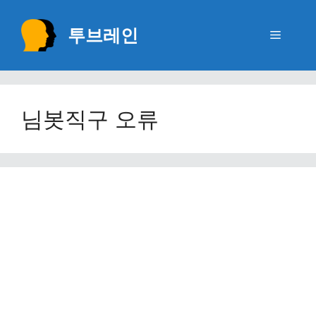
Skip
to
투브레인
Menu
content
님봇직구 오류