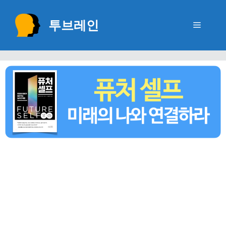
Skip
to
투브레인
Menu
content