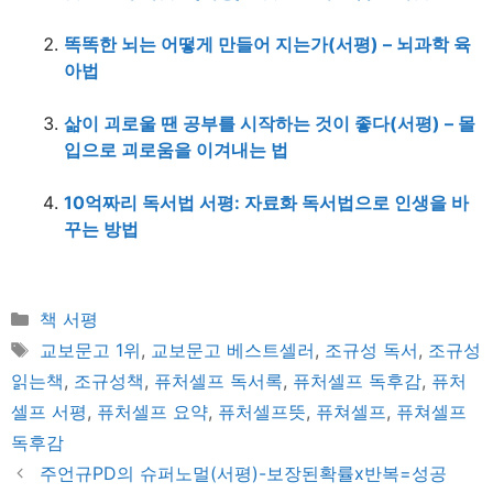
똑똑한 뇌는 어떻게 만들어 지는가(서평) – 뇌과학 육
아법
삶이 괴로울 땐 공부를 시작하는 것이 좋다(서평) – 몰
입으로 괴로움을 이겨내는 법
10억짜리 독서법 서평: 자료화 독서법으로 인생을 바
꾸는 방법
Categories
책 서평
Tags
교보문고 1위
,
교보문고 베스트셀러
,
조규성 독서
,
조규성
읽는책
,
조규성책
,
퓨처셀프 독서록
,
퓨처셀프 독후감
,
퓨처
셀프 서평
,
퓨처셀프 요약
,
퓨처셀프뜻
,
퓨쳐셀프
,
퓨쳐셀프
독후감
주언규PD의 슈퍼노멀(서평)-보장된확률x반복=성공