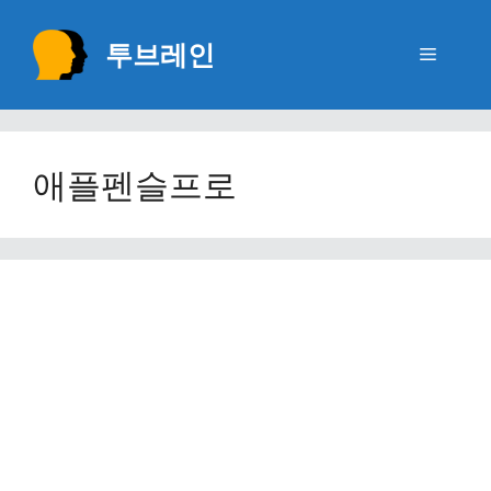
Skip
to
투브레인
Menu
content
애플펜슬프로