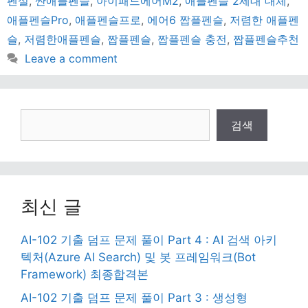
펜설
,
싼애플펜슬
,
아이패드에어M2
,
애플펜슬 2세대 대체
,
애플펜슬Pro
,
애플펜슬프로
,
에어6 짭플펜슬
,
저렴한 애플펜
슬
,
저렴한애플펜슬
,
짭플펜슬
,
짭플펜슬 충전
,
짭플펜슬추천
Leave a comment
검
검색
색
최신 글
AI-102 기출 덤프 문제 풀이 Part 4 : AI 검색 아키
텍처(Azure AI Search) 및 봇 프레임워크(Bot
Framework) 최종합격본
AI-102 기출 덤프 문제 풀이 Part 3 : 생성형