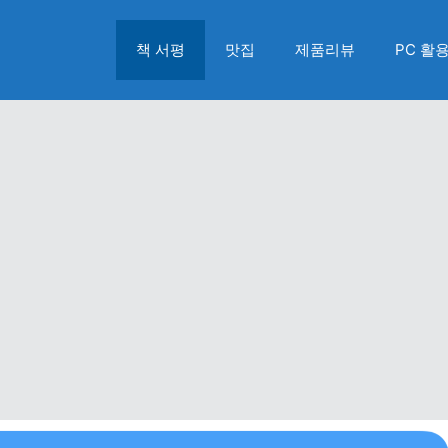
책 서평
맛집
제품리뷰
PC 활