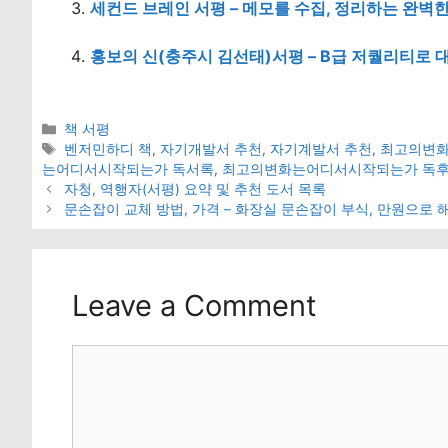
세컨드 브레인 서평 – 메모를 수집, 정리하는 완벽
홍보의 신(충주시 김선태)서평 – B급 저퀄리티로 대
Categories
책 서평
Tags
벤저민하디 책
,
자기개발서 추천
,
자기계발서 추천
,
최고의변
는어디서시작되는가 독서록
,
최고의변화는어디서시작되는가 독
자청, 역행자(서평) 요약 및 추천 도서 목록
문손잡이 교체 방법, 가격 – 화장실 문손잡이 부식, 만원으로
Leave a Comment
Comment