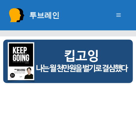
Skip
to
투브레인
Menu
content