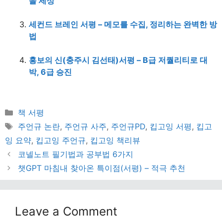
을 세상
세컨드 브레인 서평 – 메모를 수집, 정리하는 완벽한 방
법
홍보의 신(충주시 김선태)서평 – B급 저퀄리티로 대
박, 6급 승진
Categories
책 서평
Tags
주언규 논란
,
주언규 사주
,
주언규PD
,
킵고잉 서평
,
킵고
잉 요약
,
킵고잉 주언규
,
킵고잉 책리뷰
코넬노트 필기법과 공부법 6가지
챗GPT 마침내 찾아온 특이점(서평) – 적극 추천
Leave a Comment