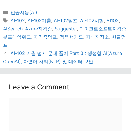
Categories
인공지능(AI)
Tags
AI-102
,
AI-102기출
,
AI-102덤프
,
AI-102시험
,
AI102
,
AISearch
,
Azure자격증
,
Suggester
,
마이크로소프트자격증
,
봇프레임워크
,
자격증덤프
,
적응형카드
,
지식저장소
,
한글덤
프
AI-102 기출 덤프 문제 풀이 Part 3 : 생성형 AI(Azure
OpenAI), 자연어 처리(NLP) 및 데이터 보안
Leave a Comment
Comment